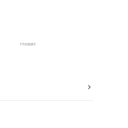
Date
16. April 2024
Category
Produkt