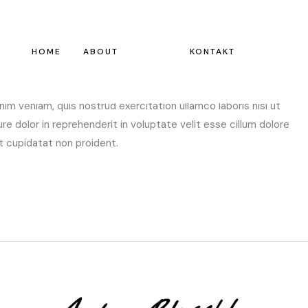
uminium Draht
HOME
ABOUT
KONTAKT
sectetur adipiscing elit, sed do eiusmod tempor incididunt
nim veniam, quis nostrud exercitation ullamco laboris nisi ut
e dolor in reprehenderit in voluptate velit esse cillum dolore
at cupidatat non proident.