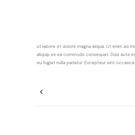
Obstschale aus Al
White on whiteLorem ipsum dolor sit amet, con
ut labore et dolore magna aliqua. Ut enim ad mi
aliquip ex ea commodo consequat. Duis aute irur
eu fugiat nulla pariatur. Excepteur sint occaec